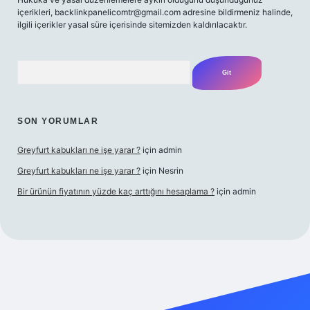
içerikleri,
backlinkpanelicomtr@gmail.com
adresine bildirmeniz halinde,
ilgili içerikler yasal süre içerisinde sitemizden kaldırılacaktır.
Arama
SON YORUMLAR
Greyfurt kabukları ne işe yarar ?
için
admin
Greyfurt kabukları ne işe yarar ?
için
Nesrin
Bir ürünün fiyatının yüzde kaç arttığını hesaplama ?
için
admin
et yeni giriş
Betexper giriş adresi
betexper.xyz
m elexbet