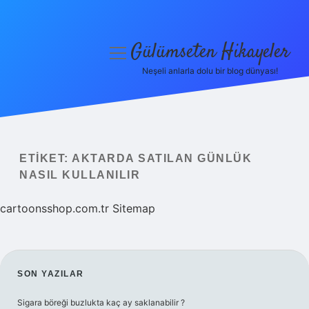
Gülümseten Hikayeler
menüyü
aç
Neşeli anlarla dolu bir blog dünyası!
Anasayfa
Gizlilik Politikası
Yasal Uyarı
ETIKET:
AKTARDA SATILAN GÜNLÜK
NASIL KULLANILIR
Hakkımızda
cartoonsshop.com.tr
Sitemap
SIDEBAR
SON YAZILAR
Sigara böreği buzlukta kaç ay saklanabilir ?