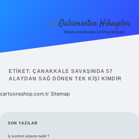
Gülümseten Hikayeler
menüyü
aç
Neşeli anlarla dolu bir blog dünyası!
Anasayfa
Gizlilik Politikası
Yasal Uyarı
ETIKET:
ÇANAKKALE SAVAŞINDA 57
ALAYDAN SAĞ DÖNEN TEK KIŞI KIMDIR
Hakkımızda
cartoonsshop.com.tr
Sitemap
SIDEBAR
SON YAZILAR
İç kontrol sistemi nedir ?