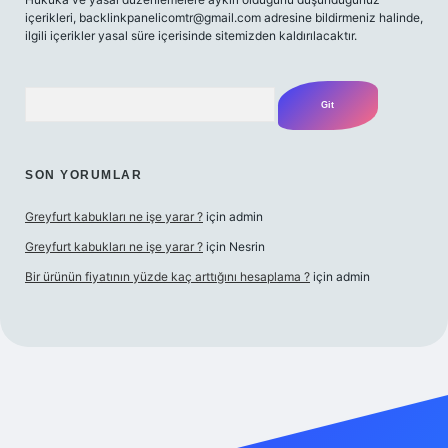
içerikleri,
backlinkpanelicomtr@gmail.com
adresine bildirmeniz halinde,
ilgili içerikler yasal süre içerisinde sitemizden kaldırılacaktır.
Arama
SON YORUMLAR
Greyfurt kabukları ne işe yarar ?
için
admin
Greyfurt kabukları ne işe yarar ?
için
Nesrin
Bir ürünün fiyatının yüzde kaç arttığını hesaplama ?
için
admin
t yeni giriş
Betexper giriş adresi
betexper.xyz
m elexbet