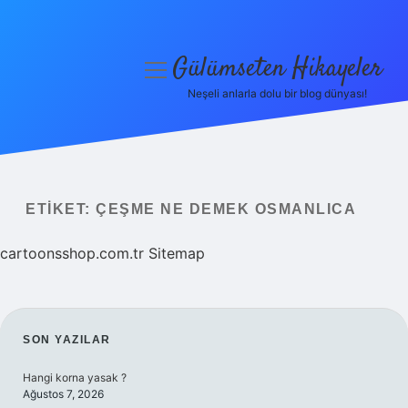
Gülümseten Hikayeler
menüyü
aç
Neşeli anlarla dolu bir blog dünyası!
Anasayfa
Gizlilik Politikası
Yasal Uyarı
ETIKET:
ÇEŞME NE DEMEK OSMANLICA
Hakkımızda
cartoonsshop.com.tr
Sitemap
SIDEBAR
SON YAZILAR
Hangi korna yasak ?
Ağustos 7, 2026