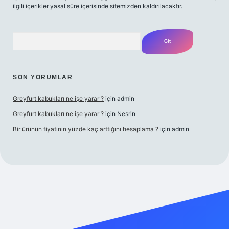
ilgili içerikler yasal süre içerisinde sitemizden kaldırılacaktır.
Arama
SON YORUMLAR
Greyfurt kabukları ne işe yarar ?
için
admin
Greyfurt kabukları ne işe yarar ?
için
Nesrin
Bir ürünün fiyatının yüzde kaç arttığını hesaplama ?
için
admin
et yeni giriş
Betexper giriş adresi
betexper.xyz
m elexbet