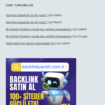
SON YORUMLAR
Greyfurt kabukları ne işe yarar ?
için
admin
Greyfurt kabukları ne işe yarar ?
için
Nesrin
Bir ürünün fiyatının yüzde kaç arttığını hesaplama ?
için
admin
Bir ürünün fiyatının yüzde kaç arttığını hesaplama ?
için
Duygu
Hafta tatili izin olarak kullanılabilir mi ?
için
admin