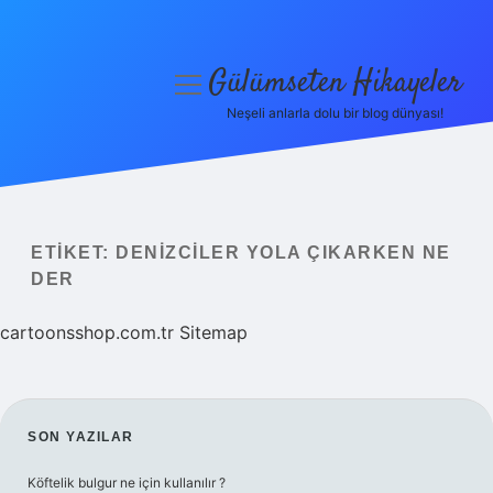
Gülümseten Hikayeler
menüyü
aç
Neşeli anlarla dolu bir blog dünyası!
Anasayfa
Gizlilik Politikası
Yasal Uyarı
ETIKET:
DENIZCILER YOLA ÇIKARKEN NE
DER
Hakkımızda
cartoonsshop.com.tr
Sitemap
SIDEBAR
SON YAZILAR
Köftelik bulgur ne için kullanılır ?