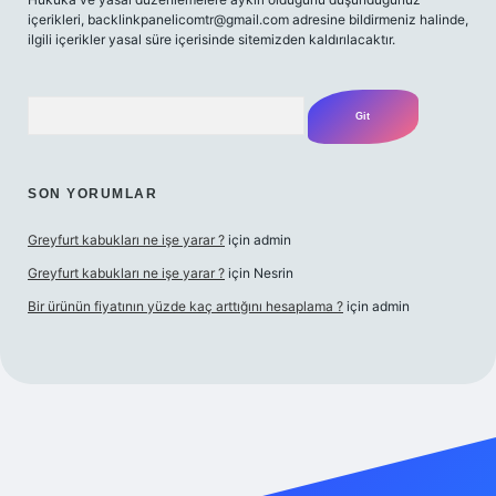
içerikleri,
backlinkpanelicomtr@gmail.com
adresine bildirmeniz halinde,
ilgili içerikler yasal süre içerisinde sitemizden kaldırılacaktır.
Arama
SON YORUMLAR
Greyfurt kabukları ne işe yarar ?
için
admin
Greyfurt kabukları ne işe yarar ?
için
Nesrin
Bir ürünün fiyatının yüzde kaç arttığını hesaplama ?
için
admin
casino
ilbet yeni giriş
Betexper giriş adresi
betexper.xyz
m ele