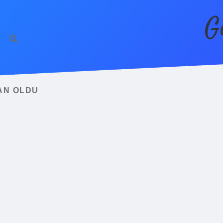
G
AN OLDU