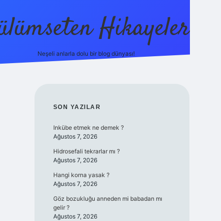
ülümseten Hikayeler
Neşeli anlarla dolu bir blog dünyası!
betci
vdcasino güncel giriş
ilbet casino
ilbet yeni giri
SIDEBAR
SON YAZILAR
Inkübe etmek ne demek ?
Ağustos 7, 2026
Hidrosefali tekrarlar mı ?
Ağustos 7, 2026
Hangi korna yasak ?
Ağustos 7, 2026
Göz bozukluğu anneden mi babadan mı
gelir ?
Ağustos 7, 2026