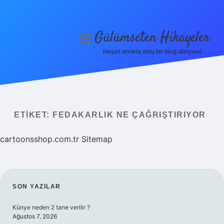
Gülümseten Hikayeler
menüyü
aç
Neşeli anlarla dolu bir blog dünyası!
Anasayfa
Gizlilik Politikası
Yasal Uyarı
ETIKET:
FEDAKARLIK NE ÇAĞRIŞTIRIYOR
Hakkımızda
cartoonsshop.com.tr
Sitemap
SIDEBAR
SON YAZILAR
Künye neden 2 tane verilir ?
Ağustos 7, 2026