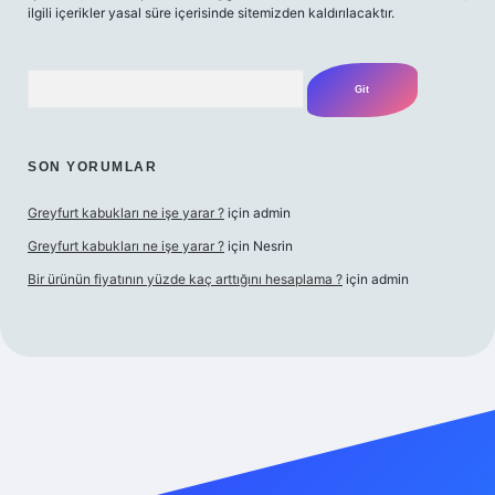
ilgili içerikler yasal süre içerisinde sitemizden kaldırılacaktır.
Arama
SON YORUMLAR
Greyfurt kabukları ne işe yarar ?
için
admin
Greyfurt kabukları ne işe yarar ?
için
Nesrin
Bir ürünün fiyatının yüzde kaç arttığını hesaplama ?
için
admin
t yeni giriş
Betexper giriş adresi
betexper.xyz
m elexbet