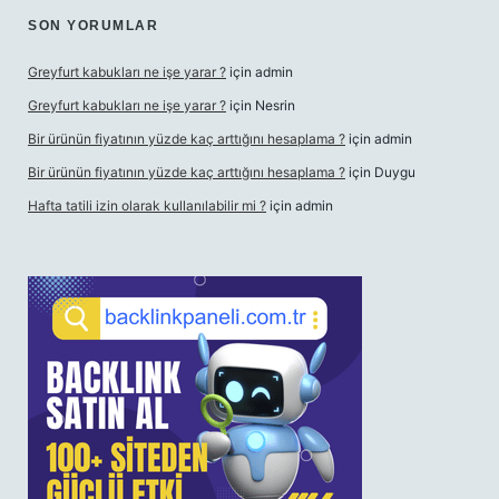
SON YORUMLAR
Greyfurt kabukları ne işe yarar ?
için
admin
Greyfurt kabukları ne işe yarar ?
için
Nesrin
Bir ürünün fiyatının yüzde kaç arttığını hesaplama ?
için
admin
Bir ürünün fiyatının yüzde kaç arttığını hesaplama ?
için
Duygu
Hafta tatili izin olarak kullanılabilir mi ?
için
admin