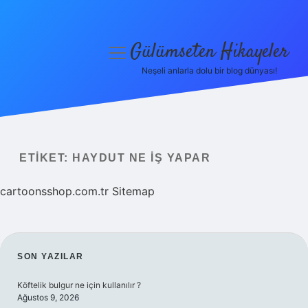
Gülümseten Hikayeler
menüyü
aç
Neşeli anlarla dolu bir blog dünyası!
Anasayfa
Gizlilik Politikası
Yasal Uyarı
ETIKET:
HAYDUT NE IŞ YAPAR
Hakkımızda
cartoonsshop.com.tr
Sitemap
SIDEBAR
SON YAZILAR
Köftelik bulgur ne için kullanılır ?
Ağustos 9, 2026