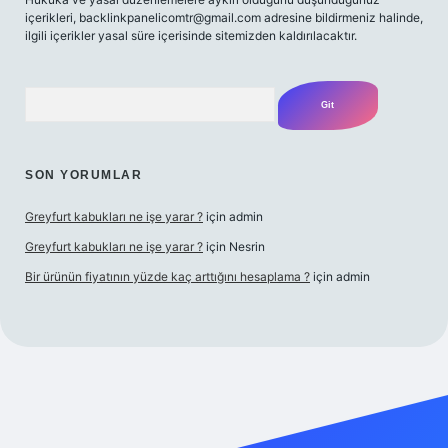
içerikleri,
backlinkpanelicomtr@gmail.com
adresine bildirmeniz halinde,
ilgili içerikler yasal süre içerisinde sitemizden kaldırılacaktır.
Arama
SON YORUMLAR
Greyfurt kabukları ne işe yarar ?
için
admin
Greyfurt kabukları ne işe yarar ?
için
Nesrin
Bir ürünün fiyatının yüzde kaç arttığını hesaplama ?
için
admin
et yeni giriş
Betexper giriş adresi
betexper.xyz
m elexbet