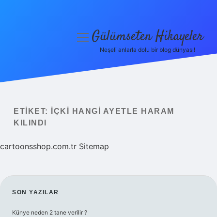
Gülümseten Hikayeler
menüyü
aç
Neşeli anlarla dolu bir blog dünyası!
Anasayfa
Gizlilik Politikası
Yasal Uyarı
ETIKET:
İÇKI HANGI AYETLE HARAM
KILINDI
Hakkımızda
cartoonsshop.com.tr
Sitemap
SIDEBAR
SON YAZILAR
Künye neden 2 tane verilir ?