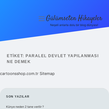
Gülümseten Hikayeler
menüyü
aç
Neşeli anlarla dolu bir blog dünyası!
Anasayfa
Gizlilik Politikası
Yasal Uyarı
ETIKET:
PARALEL DEVLET YAPILANMASI
NE DEMEK
Hakkımızda
cartoonsshop.com.tr
Sitemap
SIDEBAR
SON YAZILAR
Künye neden 2 tane verilir ?