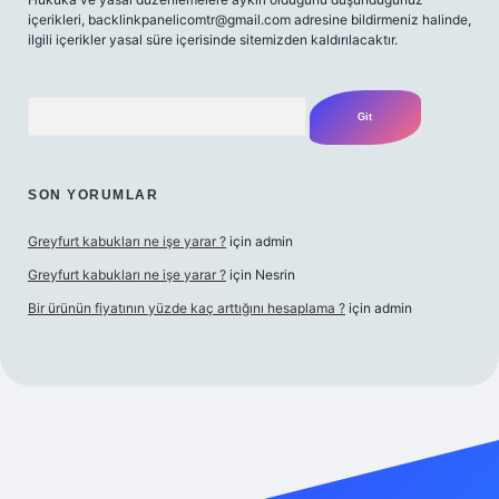
içerikleri,
backlinkpanelicomtr@gmail.com
adresine bildirmeniz halinde,
ilgili içerikler yasal süre içerisinde sitemizden kaldırılacaktır.
Arama
SON YORUMLAR
Greyfurt kabukları ne işe yarar ?
için
admin
Greyfurt kabukları ne işe yarar ?
için
Nesrin
Bir ürünün fiyatının yüzde kaç arttığını hesaplama ?
için
admin
t yeni giriş
Betexper giriş adresi
betexper.xyz
m elexbet