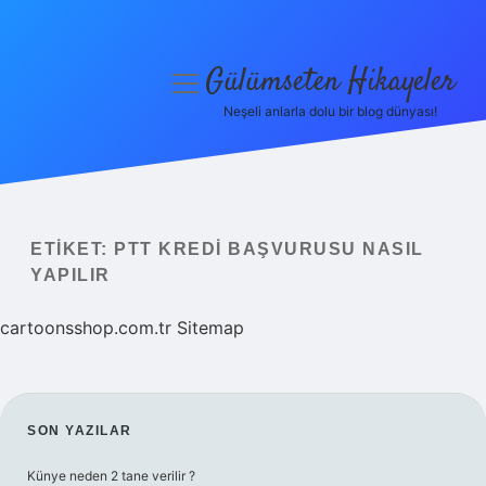
Gülümseten Hikayeler
menüyü
aç
Neşeli anlarla dolu bir blog dünyası!
Anasayfa
Gizlilik Politikası
Yasal Uyarı
ETIKET:
PTT KREDI BAŞVURUSU NASIL
YAPILIR
Hakkımızda
cartoonsshop.com.tr
Sitemap
SIDEBAR
SON YAZILAR
Künye neden 2 tane verilir ?