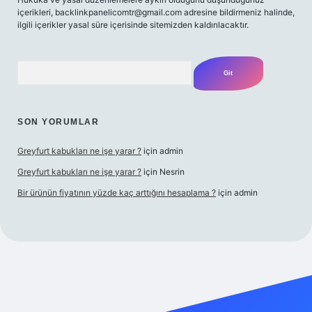
içerikleri,
backlinkpanelicomtr@gmail.com
adresine bildirmeniz halinde,
ilgili içerikler yasal süre içerisinde sitemizden kaldırılacaktır.
Arama
SON YORUMLAR
Greyfurt kabukları ne işe yarar ?
için
admin
Greyfurt kabukları ne işe yarar ?
için
Nesrin
Bir ürünün fiyatının yüzde kaç arttığını hesaplama ?
için
admin
t yeni giriş
Betexper giriş adresi
betexper.xyz
m elexbet