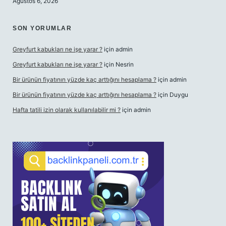
Ağustos 6, 2026
SON YORUMLAR
Greyfurt kabukları ne işe yarar ?
için
admin
Greyfurt kabukları ne işe yarar ?
için
Nesrin
Bir ürünün fiyatının yüzde kaç arttığını hesaplama ?
için
admin
Bir ürünün fiyatının yüzde kaç arttığını hesaplama ?
için
Duygu
Hafta tatili izin olarak kullanılabilir mi ?
için
admin