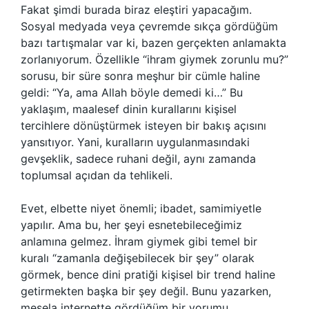
Fakat şimdi burada biraz eleştiri yapacağım.
Sosyal medyada veya çevremde sıkça gördüğüm
bazı tartışmalar var ki, bazen gerçekten anlamakta
zorlanıyorum. Özellikle “ihram giymek zorunlu mu?”
sorusu, bir süre sonra meşhur bir cümle haline
geldi: “Ya, ama Allah böyle demedi ki…” Bu
yaklaşım, maalesef dinin kurallarını kişisel
tercihlere dönüştürmek isteyen bir bakış açısını
yansıtıyor. Yani, kuralların uygulanmasındaki
gevşeklik, sadece ruhani değil, aynı zamanda
toplumsal açıdan da tehlikeli.
Evet, elbette niyet önemli; ibadet, samimiyetle
yapılır. Ama bu, her şeyi esnetebileceğimiz
anlamına gelmez. İhram giymek gibi temel bir
kuralı “zamanla değişebilecek bir şey” olarak
görmek, bence dini pratiği kişisel bir trend haline
getirmekten başka bir şey değil. Bunu yazarken,
mesela internette gördüğüm bir yorumu