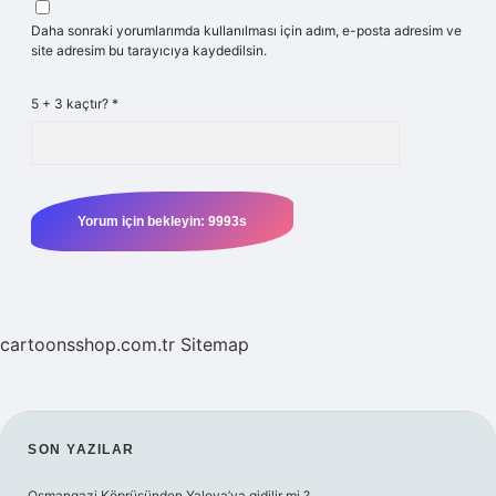
Daha sonraki yorumlarımda kullanılması için adım, e-posta adresim ve
site adresim bu tarayıcıya kaydedilsin.
5 + 3 kaçtır?
*
cartoonsshop.com.tr
Sitemap
SIDEBAR
SON YAZILAR
Osmangazi Köprüsünden Yalova’ya gidilir mi ?