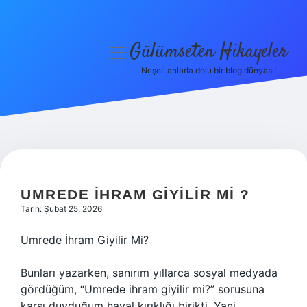
Gülümseten Hikayeler
menüyü
aç
Neşeli anlarla dolu bir blog dünyası!
Anasayfa
Gizlilik Politikası
Yasal Uyarı
Hakkımızda
UMREDE IHRAM GIYILIR MI ?
Tarih: Şubat 25, 2026
Umrede İhram Giyilir Mi?
Bunları yazarken, sanırım yıllarca sosyal medyada
gördüğüm, “Umrede ihram giyilir mi?” sorusuna
karşı duyduğum hayal kırıklığı birikti. Yani,