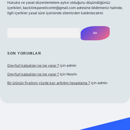
Hukuka ve yasal düzenlemelere aykırı olduğunu düşündüğünüz
içerikleri,
backlinkpanelicomtr@gmail.com
adresine bildirmeniz halinde,
ilgili içerikler yasal süre içerisinde sitemizden kaldırılacaktır.
Arama
SON YORUMLAR
Greyfurt kabukları ne işe yarar ?
için
admin
Greyfurt kabukları ne işe yarar ?
için
Nesrin
Bir ürünün fiyatının yüzde kaç arttığını hesaplama ?
için
admin
er giriş adresi
betexper.xyz
m elexbet